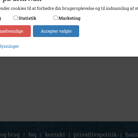
nder cookies til at forbedre din brugeroplevelse og til indsamling af st
g
Statistik
Marketing
 nødvendige
Accepter valgte
plysninger
 og brug
|
faq
|
kontakt
|
privatlivspolitik
|
hand