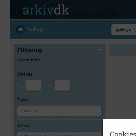
Tilbage
Filtrering
0 resultater
Periode
Fra
Til
Type
Arkiv
Cookies