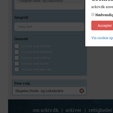
×
Slagelse Stads- og Lokalarkiv
arkiv.dk anve
Nødvendi
Geografi
Accepter
Vis cookie o
Generelt
Vis kun med billeder
Vis kun med filmklip
Vis kun med lydklip
Vis kun med kilder
Vis kun med geo-tag
Dine valg
Slagelse Stads- og Lokalarkiv
om arkiv.dk
|
arkiver
|
rettigheder