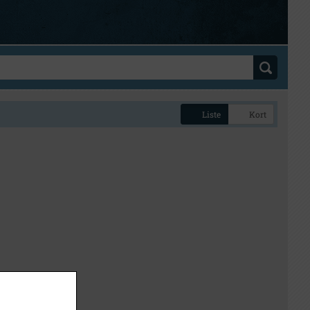
Liste
Kort