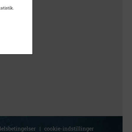
atistik.
elsbetingelser
|
cookie-indstillinger