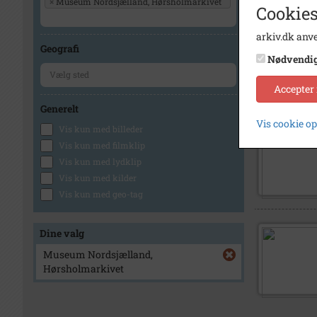
×
Museum Nordsjælland, Hørsholmarkivet
Cookies
arkiv.dk anve
Geografi
Nødvendi
Accepter
Generelt
Vis cookie o
Vis kun med billeder
Vis kun med filmklip
Vis kun med lydklip
Vis kun med kilder
Vis kun med geo-tag
Dine valg
Museum Nordsjælland,
Hørsholmarkivet