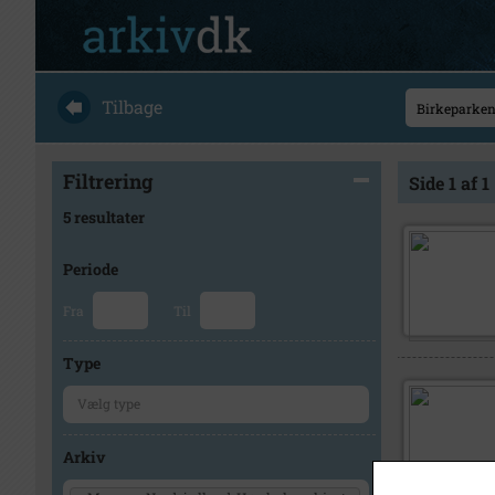
Tilbage
Filtrering
Side 1 af 1
5 resultater
Periode
Fra
Til
Type
Arkiv