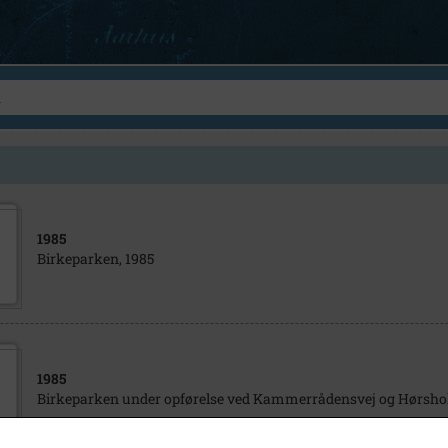
1985
Birkeparken, 1985
1985
Birkeparken under opførelse ved Kammerrådensvej og Hørshol