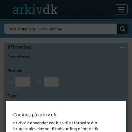
Filtrering
0 resultater
Periode
Fra
Til
Type
Cookies på arkiv.dk
Arkiv
arkiv.dk anvender cookies til at forbedre din
brugeroplevelse og til indsamling af statistik.
×
Kalundborg Lokalarkiv