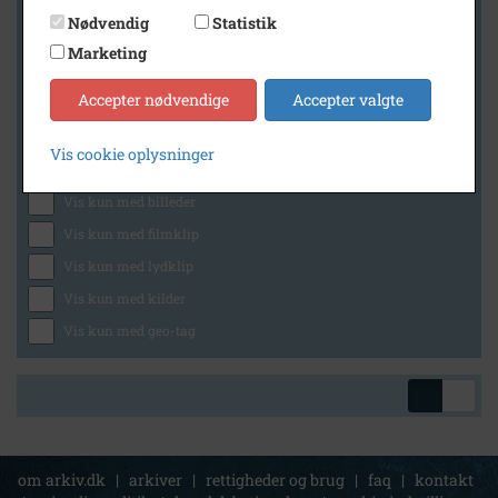
Nødvendig
Statistik
Marketing
Geografi
Accepter nødvendige
Accepter valgte
Vis cookie oplysninger
Generelt
Vis kun med billeder
Vis kun med filmklip
Vis kun med lydklip
Vis kun med kilder
Vis kun med geo-tag
om arkiv.dk
|
arkiver
|
rettigheder og brug
|
faq
|
kontakt