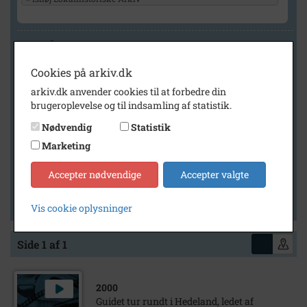
Geografi
Cookies på arkiv.dk
arkiv.dk anvender cookies til at forbedre din
Generelt
brugeroplevelse og til indsamling af statistik.
Vis kun med billeder
Nødvendig
Statistik
Vis kun med filmklip
Marketing
Vis kun med lydklip
Accepter nødvendige
Accepter valgte
Vis kun med kilder
Vis kun med geo-tag
Vis cookie oplysninger
Side 1 af 1
2000
Guidet tur rundt i Hedeland, ledet af