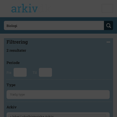
Filtrering
2 resultater
Periode
Fra
Til
Type
Arkiv
×
Ishøj Lokalhistoriske Arkiv