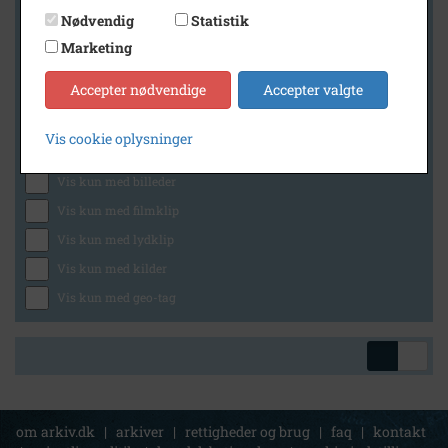
Nødvendig
Statistik
Marketing
Geografi
Accepter nødvendige
Accepter valgte
Vis cookie oplysninger
Generelt
Vis kun med billeder
Vis kun med filmklip
Vis kun med lydklip
Vis kun med kilder
Vis kun med geo-tag
om arkiv.dk
|
arkiver
|
rettigheder og brug
|
faq
|
kontakt