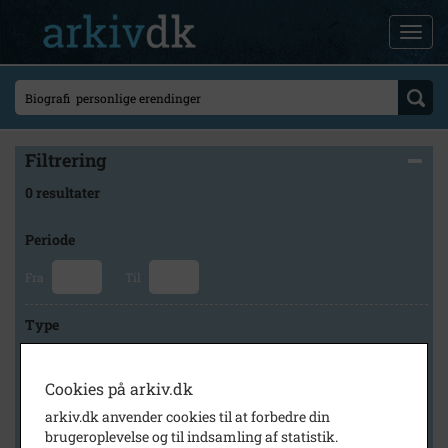
Filtrering
0 resultater
Periode
Fra
Til
Type
Cookies på arkiv.dk
Arkiv
arkiv.dk anvender cookies til at forbedre din
brugeroplevelse og til indsamling af statistik.
×
Lokalarkivet Alsønderup -Tjæreby