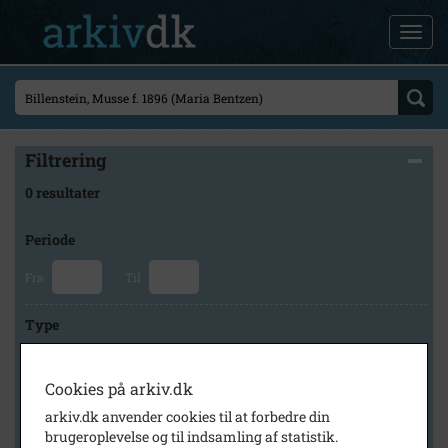
Filtrering
0 resultater
Periode
Fra
Til
Type
Cookies på arkiv.dk
Arkiv
arkiv.dk anvender cookies til at forbedre din
brugeroplevelse og til indsamling af statistik.
×
Slagelse Stads- og Lokalarkiv