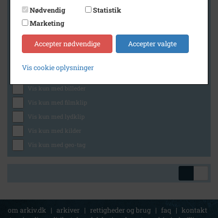
Nødvendig
Statistik
Marketing
Geografi
Accepter nødvendige
Accepter valgte
Vis cookie oplysninger
Generelt
Vis kun med billeder
Vis kun med filmklip
Vis kun med lydklip
Vis kun med kilder
Vis kun med geo-tag
om arkiv.dk
|
arkiver
|
rettigheder og brug
|
faq
|
kontakt