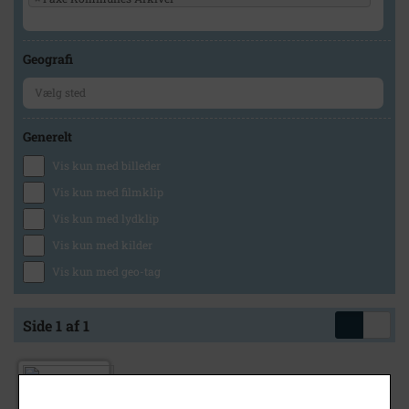
Geografi
Generelt
Vis kun med billeder
Vis kun med filmklip
Vis kun med lydklip
Vis kun med kilder
Vis kun med geo-tag
Side 1 af 1
1917
- 1918
Haslev Landbrugsskole 1917-18