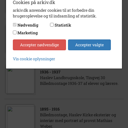
Cookies på arkiv.dk
Billedmontage
arkiv.dk anvender cookies til at forbedre din
brugeroplevelse og til indsamling af statistik.
Nødvendig
Statistik
1932
Marketing
Haslev Højskole, elevhold 1932.
Billedmontage (Scannet som:B-9789a og B-
Accepter nødvendige
Accepter valgte
9789b)
Vis cookie oplysninger
1936
- 1937
Haslev Landbrugsskole, Tingvej 30
Billedmontage 1936-37 af elever og lærere.
1895
- 1916
Billedmontage, Haslev Kirke eksteriør og
interiør med portræt af provst Mathias
Weber.