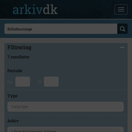
Filtrering
7 resultater
Periode
Fra
Til
Type
Arkiv
×
Faxe Kommunes Arkiver