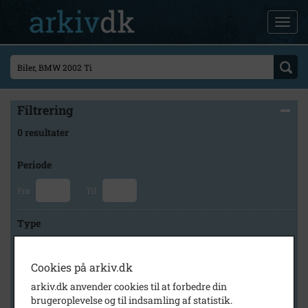
Filtrering
0 resultater
Periode
Fra
Til
Type
Cookies på arkiv.dk
Arkiv
arkiv.dk anvender cookies til at forbedre din
brugeroplevelse og til indsamling af statistik.
×
Lokalarkivet Alsønderup -Tjæreby