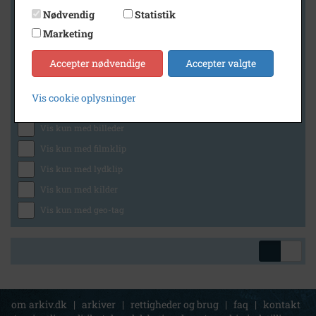
Nødvendig
Statistik
Marketing
Geografi
Accepter nødvendige
Accepter valgte
Vis cookie oplysninger
Generelt
Vis kun med billeder
Vis kun med filmklip
Vis kun med lydklip
Vis kun med kilder
Vis kun med geo-tag
om arkiv.dk
|
arkiver
|
rettigheder og brug
|
faq
|
kontakt