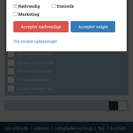
Nødvendig
Statistik
Marketing
Geografi
Accepter nødvendige
Accepter valgte
Vis cookie oplysninger
Generelt
Vis kun med billeder
Vis kun med filmklip
Vis kun med lydklip
Vis kun med kilder
Vis kun med geo-tag
om arkiv.dk
|
arkiver
|
rettigheder og brug
|
faq
|
kontakt