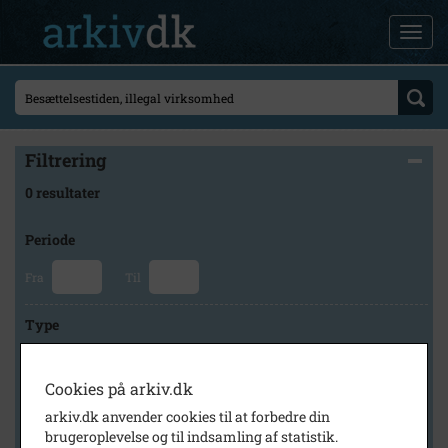
Filtrering
0 resultater
Periode
Fra
Til
Type
Cookies på arkiv.dk
Arkiv
arkiv.dk anvender cookies til at forbedre din
brugeroplevelse og til indsamling af statistik.
×
Slagelse Stads- og Lokalarkiv