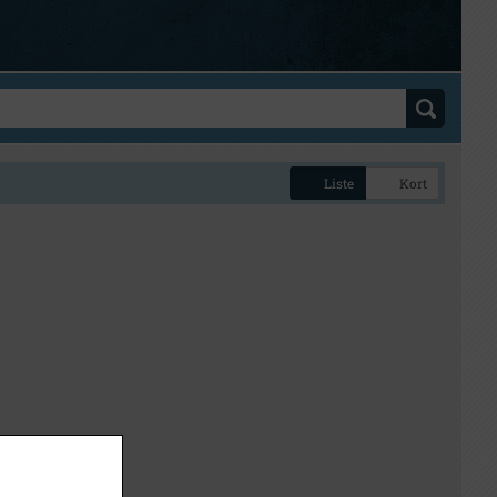
Liste
Kort