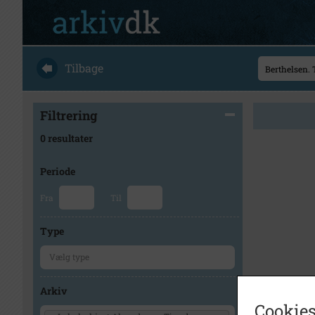
Tilbage
Filtrering
0 resultater
Periode
Fra
Til
Type
Arkiv
Cookies