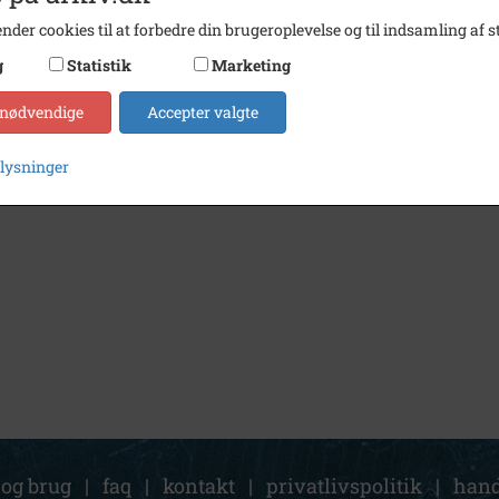
nder cookies til at forbedre din brugeroplevelse og til indsamling af st
g
Statistik
Marketing
 nødvendige
Accepter valgte
plysninger
 og brug
|
faq
|
kontakt
|
privatlivspolitik
|
hand