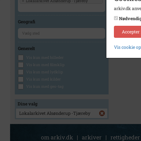
×
Lokalarkivet Alsønderup -Tjæreby
arkiv.dk anve
Nødvendi
Geografi
Accepter
Vis cookie o
Generelt
Vis kun med billeder
Vis kun med filmklip
Vis kun med lydklip
Vis kun med kilder
Vis kun med geo-tag
Dine valg
Lokalarkivet Alsønderup -Tjæreby
om arkiv.dk
|
arkiver
|
rettigheder