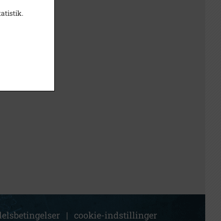
atistik.
elsbetingelser
|
cookie-indstillinger