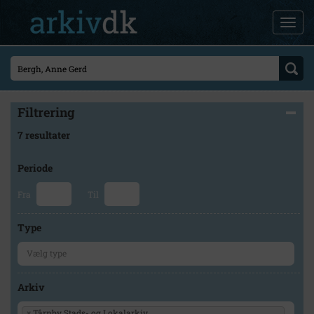
Filtrering
7 resultater
Periode
Fra
Til
Type
Arkiv
×
Tårnby Stads- og Lokalarkiv