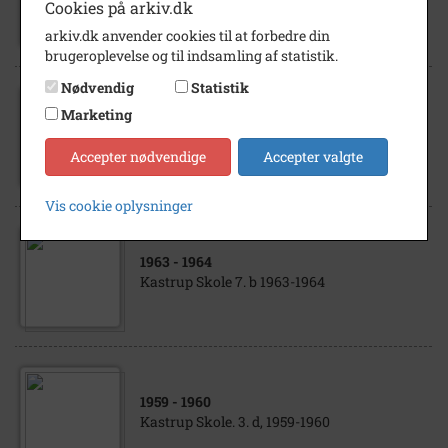
Kastrup Skole. 2. d, 1958/1959.
Cookies på arkiv.dk
arkiv.dk anvender cookies til at forbedre din
brugeroplevelse og til indsamling af statistik.
Nødvendig
Statistik
Marketing
1958
Kastrup Skole. 1.d - klassebillede
Accepter nødvendige
Accepter valgte
Vis cookie oplysninger
1963
- 1964
Kastrup Skole 7. b 1963-1964
1959
- 1960
Kastrup Skole. 3. d, 1959-1960