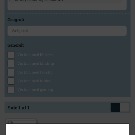
Geografi
Generelt
Vis kun med billeder
Vis kun med filmklip
Vis kun med lydklip
Vis kun med kilder
Vis kun med geo-tag
Side 1 af 1
1958
- 1959