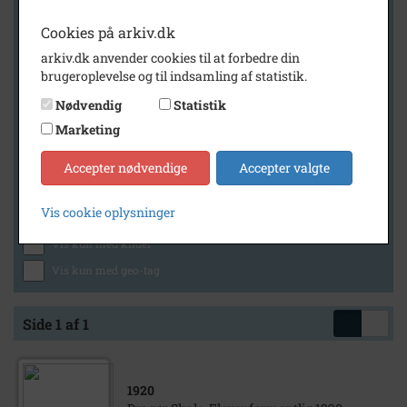
Cookies på arkiv.dk
arkiv.dk anvender cookies til at forbedre din
Geografi
brugeroplevelse og til indsamling af statistik.
Nødvendig
Statistik
Marketing
Generelt
Vis kun med billeder
Accepter nødvendige
Accepter valgte
Vis kun med filmklip
Vis cookie oplysninger
Vis kun med lydklip
Vis kun med kilder
Vis kun med geo-tag
Side 1 af 1
1920