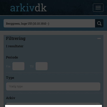
Filtrering
1 resultater
Periode
Fra
Til
Type
Arkiv
×
Historisk Arkiv Dragør