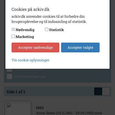
Cookies på arkiv.dk
arkiv.dk anvender cookies til at forbedre din
Geografi
brugeroplevelse og til indsamling af statistik.
Nødvendig
Statistik
Marketing
Generelt
Vis kun med billeder
Accepter nødvendige
Accepter valgte
Vis kun med filmklip
Vis cookie oplysninger
Vis kun med lydklip
Vis kun med kilder
Vis kun med geo-tag
Side 1 af 1
1903
Anna Ibsen (14.11.1861 - 29.06.1950) med