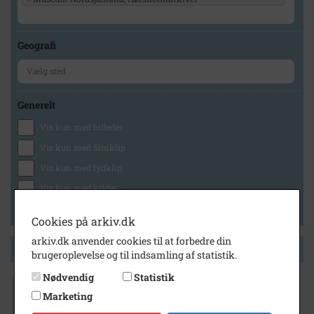
Geografi
Generelt
Vis kun med billeder
Vis kun med filmklip
Vis kun med lydklip
Vis kun med kilder
Vis kun med geo-tag
Cookies på arkiv.dk
arkiv.dk anvender cookies til at forbedre din
Side 1 af 1
brugeroplevelse og til indsamling af statistik.
Nødvendig
Statistik
Marketing
1925
- 1929