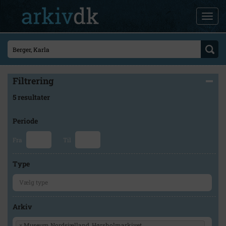
Filtrering
5 resultater
Periode
Fra
Til
Type
Arkiv
×
Museum Nordsjælland, Hørsholmarkivet