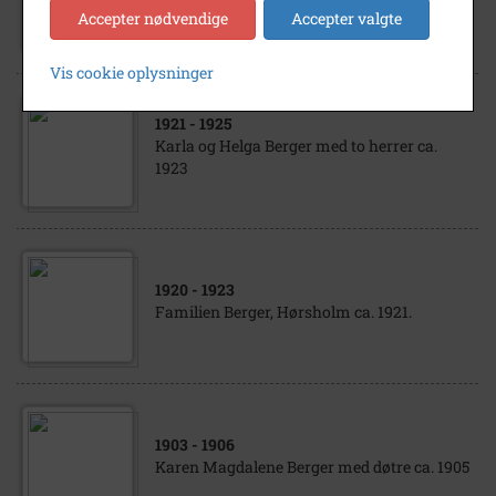
Helga og Karla Berger 1920
Accepter nødvendige
Accepter valgte
Vis cookie oplysninger
1921
- 1925
Karla og Helga Berger med to herrer ca.
1923
1920
- 1923
Familien Berger, Hørsholm ca. 1921.
1903
- 1906
Karen Magdalene Berger med døtre ca. 1905