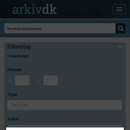
Filtrering
1 resultater
Periode
Fra
Til
Type
Arkiv
×
Ishøj Lokalhistoriske Arkiv