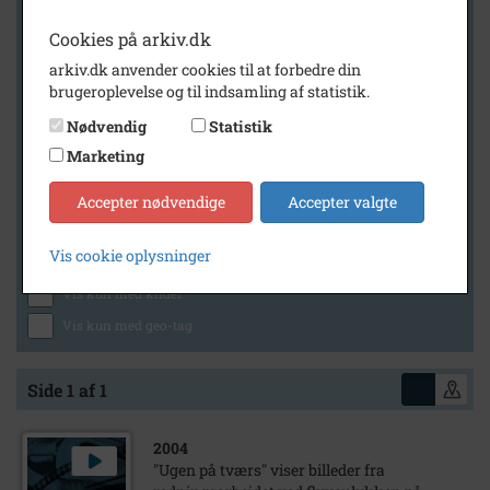
Cookies på arkiv.dk
arkiv.dk anvender cookies til at forbedre din
Geografi
brugeroplevelse og til indsamling af statistik.
Nødvendig
Statistik
Marketing
Generelt
Vis kun med billeder
Accepter nødvendige
Accepter valgte
Vis kun med filmklip
Vis cookie oplysninger
Vis kun med lydklip
Vis kun med kilder
Vis kun med geo-tag
Side 1 af 1
2004
"Ugen på tværs" viser billeder fra