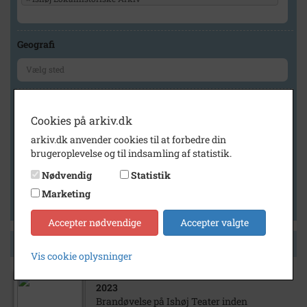
Geografi
Generelt
Cookies på arkiv.dk
Vis kun med billeder
arkiv.dk anvender cookies til at forbedre din
Vis kun med filmklip
brugeroplevelse og til indsamling af statistik.
Vis kun med lydklip
Nødvendig
Statistik
Vis kun med kilder
Marketing
Vis kun med geo-tag
Accepter nødvendige
Accepter valgte
Side 1 af 1
Vis cookie oplysninger
2023
Brandøvelse på Ishøj Teater inden