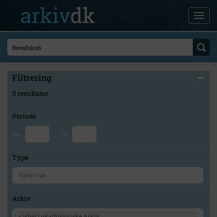
Filtrering
3 resultater
Periode
Fra
Til
Type
Arkiv
×
Ishøj Lokalhistoriske Arkiv