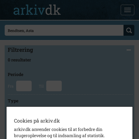
Filtrering
0 resultater
Periode
Fra
Til
Type
Cookies på arkiv.dk
Arkiv
arkiv.dk anvender cookies til at forbedre din
brugeroplevelse og til indsamling af statistik.
×
Faxe Kommunes Arkiver