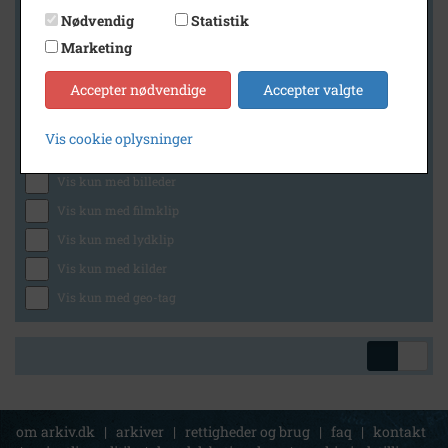
Nødvendig
Statistik
Marketing
Geografi
Accepter nødvendige
Accepter valgte
Vis cookie oplysninger
Generelt
Vis kun med billeder
Vis kun med filmklip
Vis kun med lydklip
Vis kun med kilder
Vis kun med geo-tag
om arkiv.dk
|
arkiver
|
rettigheder og brug
|
faq
|
kontakt