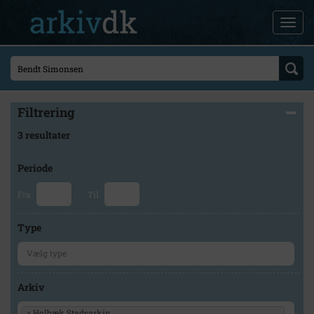
Filtrering
3 resultater
Periode
Fra
Til
Type
Arkiv
×
Holbæk Stadsarkiv