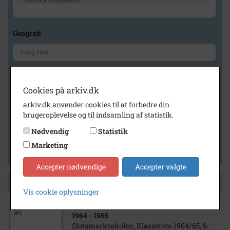
Geografi
Generelt
Cookies på arkiv.dk
Vis kun med billeder
arkiv.dk anvender cookies til at forbedre din
Vis kun med filmklip
brugeroplevelse og til indsamling af statistik.
Vis kun med lydklip
Nødvendig
Statistik
Vis kun med kilder
Marketing
Vis kun med geo-tag
Accepter nødvendige
Accepter valgte
Side 1 af 1
Vis cookie oplysninger
1964
- 1965
Slotsmarksskolen, Klassefoto 1964/65, 9.