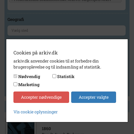
Geografi
Generelt
Cookies på arkiv.dk
Vis kun med billeder
arkiv.dk anvender cookies til at forbedre din
Vis kun med filmklip
brugeroplevelse og til indsamling af statistik.
Vis kun med lydklip
Nødvendig
Statistik
Vis kun med kilder
Marketing
Vis kun med geo-tag
Accepter nødvendige
Accepter valgte
Side 1 af 1
Vis cookie oplysninger
1860