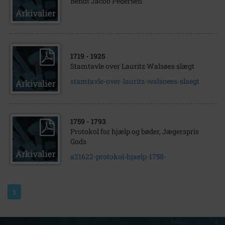
Bendt Jacob Pedersen
1719
- 1925
Stamtavle over Lauritz Walsøes slægt
stamtavle-over-lauritz-walsoees-slaegt
1759
- 1793
Protokol for hjælp og bøder, Jægerspris
Gods
a21622-protokol-hjaelp-1758-
1