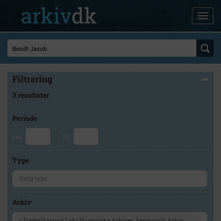
Filtrering
3 resultater
Periode
Fra
Til
Type
Arkiv
×
Frederikssund Lokalhistoriske Arkiver Jægerspris Arkiv