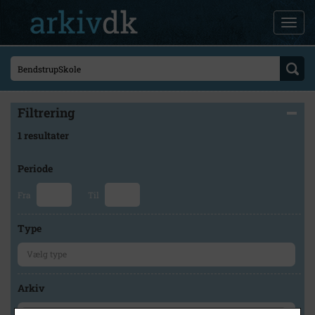
Filtrering
1 resultater
Periode
Fra
Til
Type
Arkiv
×
Lokalarkivet Alsønderup -Tjæreby