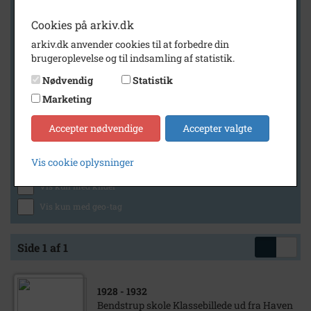
Cookies på arkiv.dk
arkiv.dk anvender cookies til at forbedre din
Geografi
brugeroplevelse og til indsamling af statistik.
Nødvendig
Statistik
Marketing
Generelt
Vis kun med billeder
Accepter nødvendige
Accepter valgte
Vis kun med filmklip
Vis cookie oplysninger
Vis kun med lydklip
Vis kun med kilder
Vis kun med geo-tag
Side 1 af 1
1928
- 1932
Bendstrup skole Klassebillede ud fra Haven