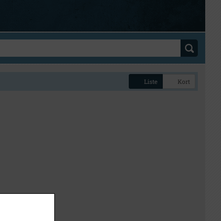
Liste
Kort