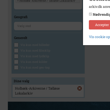
×
Holbæk-Arkiverne / Tølløse Lokalarkiv
arkiv.dk anve
Nødvendi
Geografi
Accepter
Vis cookie o
Generelt
Vis kun med billeder
Vis kun med filmklip
Vis kun med lydklip
Vis kun med kilder
Vis kun med geo-tag
Dine valg
Holbæk-Arkiverne / Tølløse
Lokalarkiv