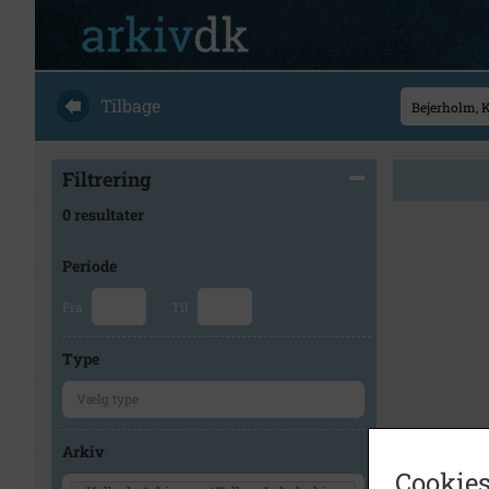
Tilbage
Filtrering
0 resultater
Periode
Fra
Til
Type
Arkiv
Cookies