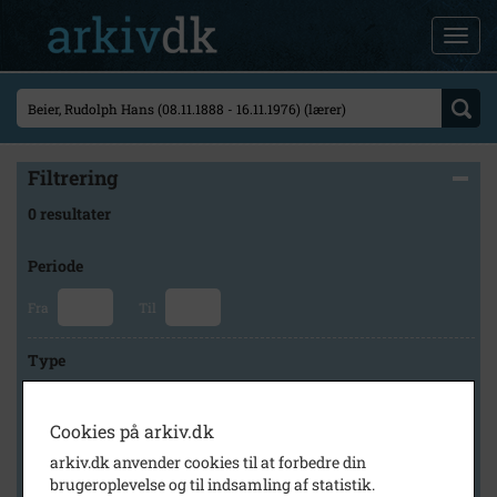
Filtrering
0 resultater
Periode
Fra
Til
Type
Cookies på arkiv.dk
Arkiv
arkiv.dk anvender cookies til at forbedre din
brugeroplevelse og til indsamling af statistik.
×
Historisk Arkiv Dragør