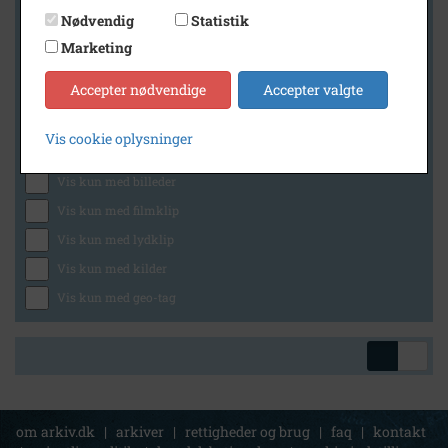
Nødvendig
Statistik
Marketing
Geografi
Accepter nødvendige
Accepter valgte
Vis cookie oplysninger
Generelt
Vis kun med billeder
Vis kun med filmklip
Vis kun med lydklip
Vis kun med kilder
Vis kun med geo-tag
om arkiv.dk
|
arkiver
|
rettigheder og brug
|
faq
|
kontakt