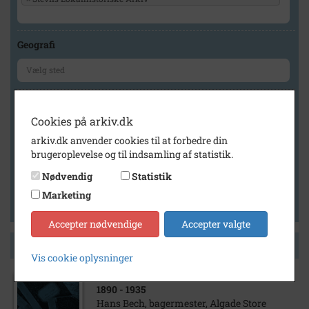
Geografi
Generelt
Cookies på arkiv.dk
Vis kun med billeder
arkiv.dk anvender cookies til at forbedre din
Vis kun med filmklip
brugeroplevelse og til indsamling af statistik.
Vis kun med lydklip
Nødvendig
Statistik
Vis kun med kilder
Marketing
Vis kun med geo-tag
Accepter nødvendige
Accepter valgte
Side 1 af 1
Vis cookie oplysninger
1890
- 1935
Hans Bech, bagermester, Algade Store