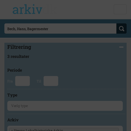
Filtrering
3 resultater
Periode
Fra
Til
Type
Arkiv
×
Stevns Lokalhistoriske Arkiv