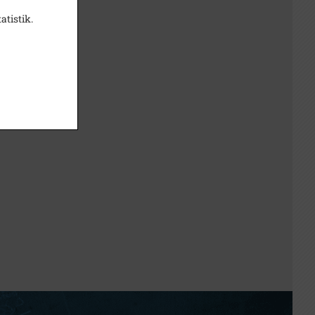
atistik.