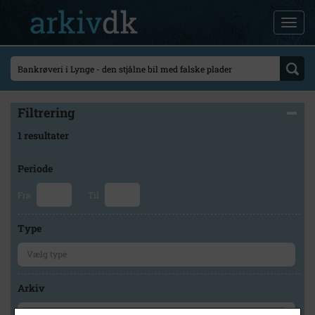
Filtrering
1 resultater
Periode
Fra
Til
Type
Arkiv
×
Lokalarkivet Alsønderup -Tjæreby