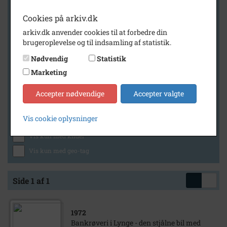
Cookies på arkiv.dk
arkiv.dk anvender cookies til at forbedre din
Geografi
brugeroplevelse og til indsamling af statistik.
Nødvendig
Statistik
Marketing
Generelt
Vis kun med billeder
Accepter nødvendige
Accepter valgte
Vis kun med filmklip
Vis cookie oplysninger
Vis kun med lydklip
Vis kun med kilder
Vis kun med geo-tag
Side 1 af 1
1972
Bankrøveri i Lynge - den stjålne bil med