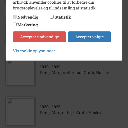
arkiv.dk anvender cookies til at forbedre din
brugeroplevelse og til indsamling af statistik.
Nødvendig
Statistik
Marketing
1938
Pastor Imanuel Bang Dame, f. Nygaard
Accepter nødvendige
Accepter valgte
Vis cookie oplysninger
1930
- 1939
Bang, Margarethe, født Groth, Haslev
1920
- 1925
Bang, Margrethe, f. Groth, Haslev