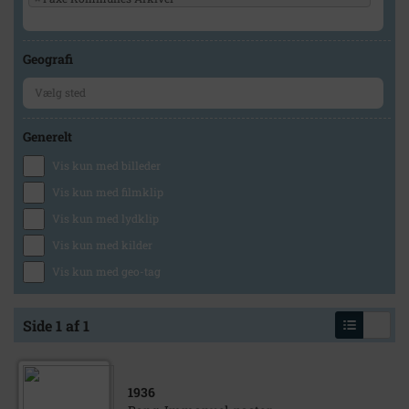
Geografi
Generelt
Vis kun med billeder
Vis kun med filmklip
Vis kun med lydklip
Vis kun med kilder
Vis kun med geo-tag
Side 1 af 1
1936