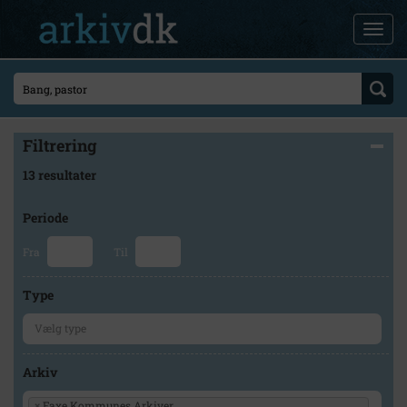
Filtrering
13 resultater
Periode
Fra
Til
Type
Arkiv
×
Faxe Kommunes Arkiver