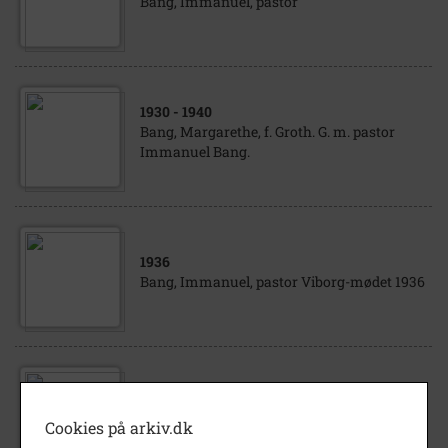
Bang, Immanuel, pastor
1930
- 1940
Bang, Margarethe, f. Groth. G. m. pastor
Immanuel Bang.
1936
Bang, Immanuel, pastor Viborg-mødet 1936
1930
- 1940
Immanuel Bang, pastor
Cookies på arkiv.dk