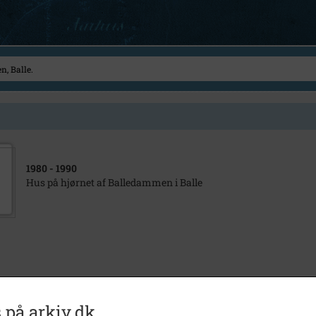
1980
- 1990
Hus på hjørnet af Balledammen i Balle
 på arkiv.dk