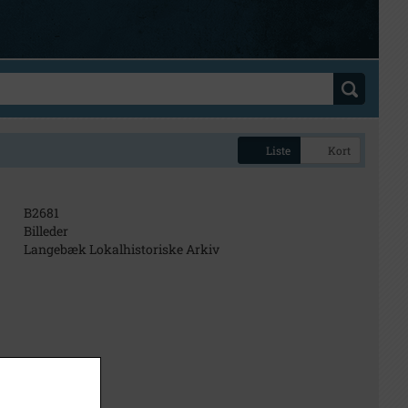
Liste
Kort
B2681
Billeder
Langebæk Lokalhistoriske Arkiv