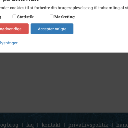
nder cookies til at forbedre din brugeroplevelse og til indsamling af st
g
Statistik
Marketing
 nødvendige
Accepter valgte
plysninger
 og brug
|
faq
|
kontakt
|
privatlivspolitik
|
hand