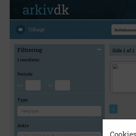
Tilbage
Filtrering
Side 1 af 1
1 resultater
Periode
Fra
Til
Type
1
Arkiv
Cookies