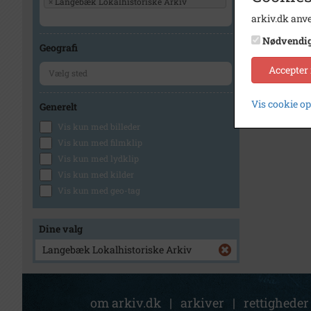
×
Langebæk Lokalhistoriske Arkiv
arkiv.dk anve
Nødvendi
Geografi
Accepter
Vis cookie o
Generelt
Vis kun med billeder
Vis kun med filmklip
Vis kun med lydklip
Vis kun med kilder
Vis kun med geo-tag
Dine valg
Langebæk Lokalhistoriske Arkiv
om arkiv.dk
|
arkiver
|
rettigheder