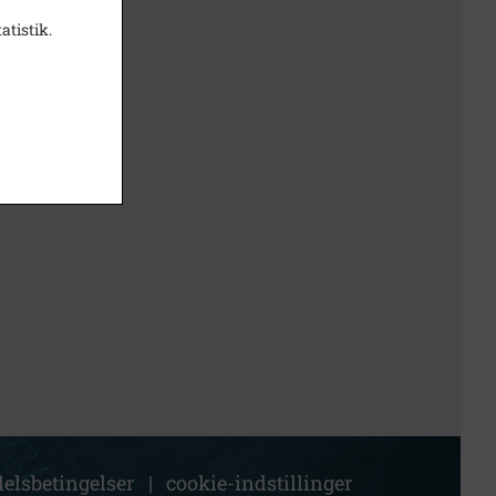
atistik.
elsbetingelser
|
cookie-indstillinger