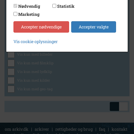
Nødvendig
Statistik
Marketing
Geografi
Accepter nødvendige
Accepter valgte
Vis cookie oplysninger
Generelt
Vis kun med billeder
Vis kun med filmklip
Vis kun med lydklip
Vis kun med kilder
Vis kun med geo-tag
om arkiv.dk
|
arkiver
|
rettigheder og brug
|
faq
|
kontakt