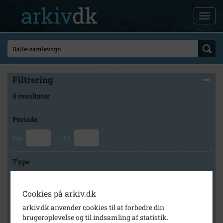
Filtrering
0 resultater
Periode
Fra
Til
Type
Cookies på arkiv.dk
Arkiv
arkiv.dk anvender cookies til at forbedre din
brugeroplevelse og til indsamling af statistik.
×
Faxe Kommunes Arkiver