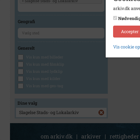
×
Slagelse Stads- og Lokalarkiv
arkiv.dk anve
1
Nødvendi
Geografi
Accepter
Vis cookie o
Generelt
Vis kun med billeder
Vis kun med filmklip
Vis kun med lydklip
Vis kun med kilder
Vis kun med geo-tag
Dine valg
Slagelse Stads- og Lokalarkiv
om arkiv.dk
|
arkiver
|
rettigheder