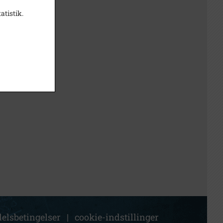
atistik.
elsbetingelser
|
cookie-indstillinger