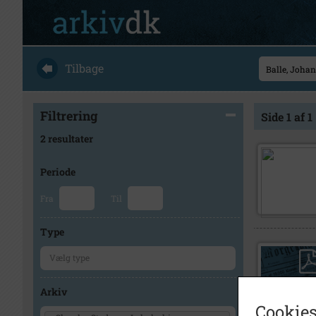
Tilbage
Filtrering
Side 1 af 1
2 resultater
Periode
Fra
Til
Type
Arkiv
Cookies