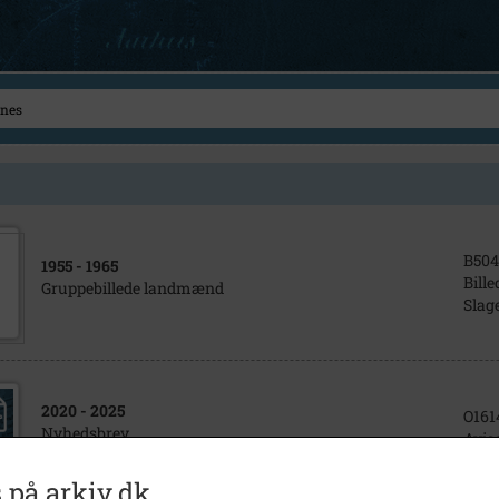
B504
1955
- 1965
Bille
Gruppebillede landmænd
Slag
2020
- 2025
O161
Nyhedsbrev
Avise
Slag
nr-089
 på arkiv.dk