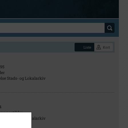
Liste
Kort
95
der
else Stads- og Lokalarkiv
4
r og artikler
else Stads- og Lokalarkiv