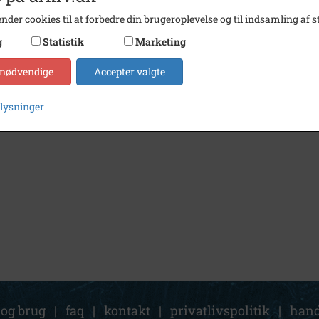
nder cookies til at forbedre din brugeroplevelse og til indsamling af st
g
Statistik
Marketing
 nødvendige
Accepter valgte
plysninger
 og brug
|
faq
|
kontakt
|
privatlivspolitik
|
hand