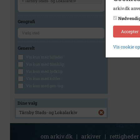
×
Tårnby Stads- og Lokalarkiv
arkiv.dk anve
Nødvendi
Geografi
Accepter
Vis cookie o
Generelt
Vis kun med billeder
Vis kun med filmklip
Vis kun med lydklip
Vis kun med kilder
Vis kun med geo-tag
Dine valg
Tårnby Stads- og Lokalarkiv
om arkiv.dk
|
arkiver
|
rettigheder