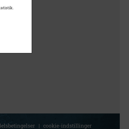
atistik.
elsbetingelser
|
cookie-indstillinger