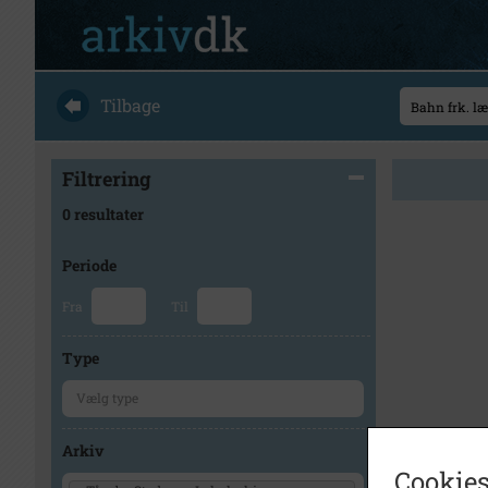
Tilbage
Filtrering
0 resultater
Periode
Fra
Til
Type
Arkiv
Cookies