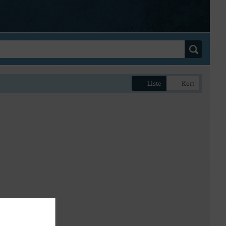
Liste
Kort