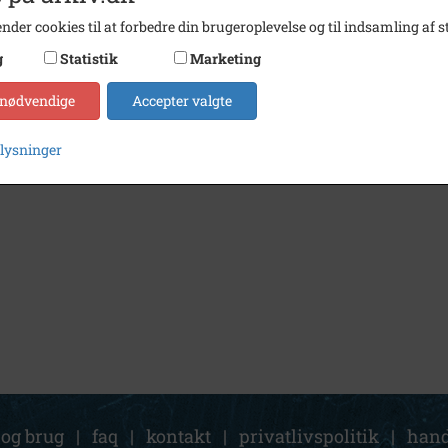
nder cookies til at forbedre din brugeroplevelse og til indsamling af st
g
Statistik
Marketing
 nødvendige
Accepter valgte
plysninger
 og brug
|
faq
|
kontakt
|
privatlivspolitik
|
hand