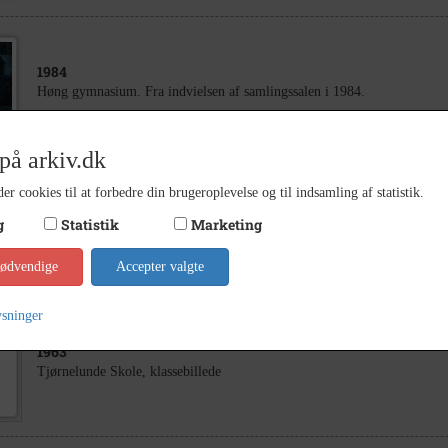
1984
Høng gymnasium. Fra indvielsen af samlingssalen i 1984.
på arkiv.dk
er cookies til at forbedre din brugeroplevelse og til indsamling af statistik.
1980
g
Statistik
Marketing
Gierslev, Løve Tingstedet, Mindelunden.
nødvendige
Accepter valgte
ysninger
1963
Tjørnelunde Skole, klassebillede