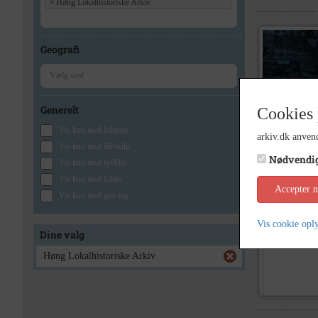
×
Høng Lokalhistoriske Arkiv
Geografi
Generelt
Cookies 
Vis kun med billeder
arkiv.dk anvend
Vis kun med filmklip
Nødvendi
Vis kun med lydklip
Vis kun med kilder
Accepter 
Vis kun med geo-tag
Vis cookie opl
Dine valg
Høng Lokalhistoriske Arkiv