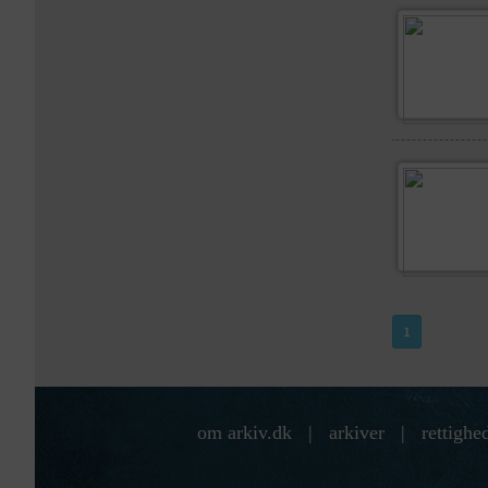
1
om arkiv.dk
|
arkiver
|
rettighe