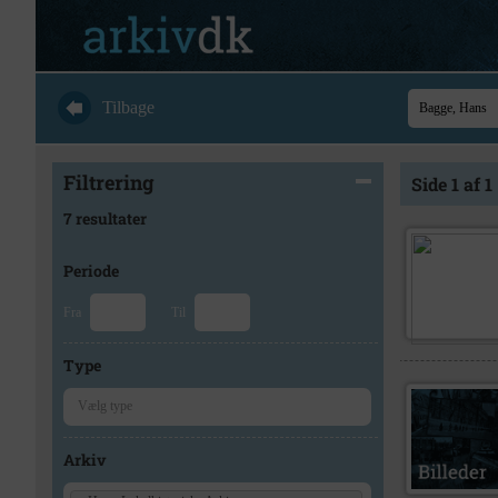
Tilbage
Filtrering
Side 1 af 1
7 resultater
Periode
Fra
Til
Type
Arkiv