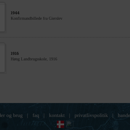
1944
Konfirmandbillede fra Gierslev
1916
Høng Landbrugsskole, 1916
der og brug
|
faq
|
kontakt
|
privatlivspolitik
|
hande