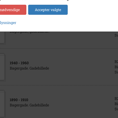
 nødvendige
Accepter valgte
plysninger
B
1910
- 1920
Bi
Bagergade, gadebillede.
S
B
1940
- 1960
Bi
Bagergade. Gadebillede
S
B
1890
- 1910
Bi
Bagergade. Gadebillede
S