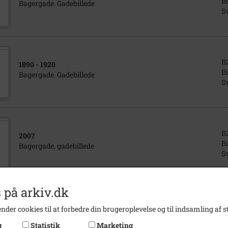
Bi
Bagergade. Gadebillede
S
B
1890
- 1920
Bi
Bagergade. Gadebillede
S
B
2007
Bi
Bagergade, gadebillede
S
 på arkiv.dk
B
2007
nder cookies til at forbedre din brugeroplevelse og til indsamling af st
Bi
Bagergade, gadebillede
S
g
Statistik
Marketing