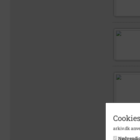
Cookies
arkiv.dk anve
Nødvendi