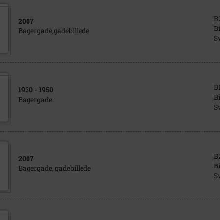
B
2007
Bi
Bagergade,gadebillede
S
B
1930
- 1950
Bi
Bagergade.
S
B
2007
Bi
Bagergade, gadebillede
S