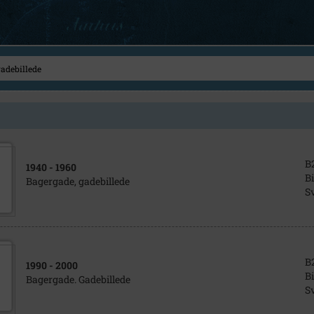
B
1940
- 1960
Bi
Bagergade, gadebillede
S
B
1990
- 2000
Bi
Bagergade. Gadebillede
S