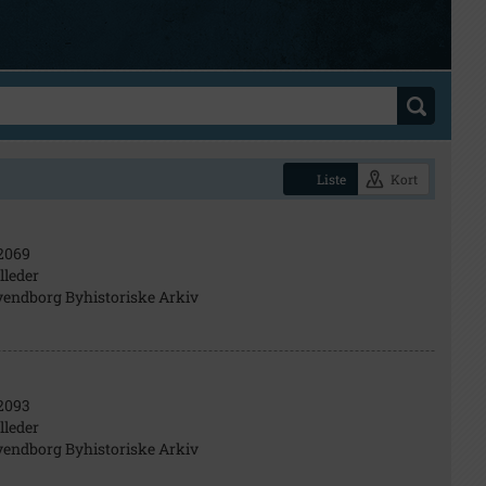
Liste
Kort
2069
lleder
vendborg Byhistoriske Arkiv
2093
lleder
vendborg Byhistoriske Arkiv