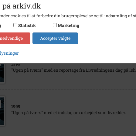
 på arkiv.dk
nder cookies til at forbedre din brugeroplevelse og til indsamling af st
1999
"Ugen på tværs" viser et indslag fra Ishøj Strandpark, fordi 
g
Statistik
Marketing
blå/grøn alger i badevandet.
 nødvendige
Accepter valgte
plysninger
1999
"Ugen på tværs" med en reportage fra Livredningens dag på Ish
1999
"Ugen på tværs" med et indslag om arbejdet som livredder.