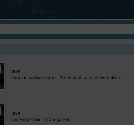
1999
Film om badesikkerhed "Tænk dybt før du vover halsen".
1999
Badesikkerhed i Strandparken