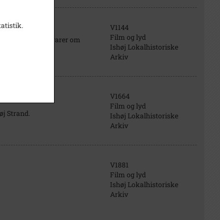
atistik.
V1144
Film og lyd
Københavns Amt advarer om
Ishøj Lokalhistoriske
Arkiv
V1664
Film og lyd
øj Strand.
Ishøj Lokalhistoriske
Arkiv
V1881
Film og lyd
Ishøj Lokalhistoriske
Arkiv