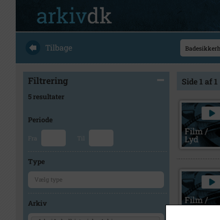
Tilbage
Filtrering
Side 1 af 1
5 resultater
Periode
Fra
Til
Type
Arkiv