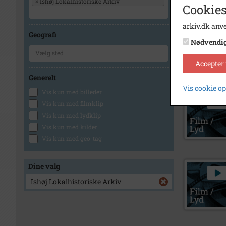
×
Ishøj Lokalhistoriske Arkiv
Cookies
arkiv.dk anve
Geografi
Nødvendi
Accepter
Generelt
Vis cookie o
Vis kun med billeder
Vis kun med filmklip
Vis kun med lydklip
Vis kun med kilder
Vis kun med geo-tag
Dine valg
Ishøj Lokalhistoriske Arkiv