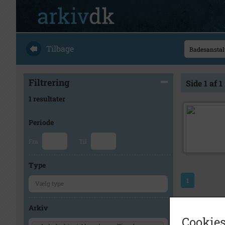
Tilbage
Filtrering
Side 1 af 1
1 resultater
Periode
Fra
Til
Type
1
Arkiv
Cookies