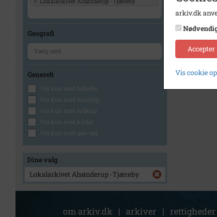
×
Lokalarkivet Alsønderup -Tjæreby
arkiv.dk anve
Nødvendi
Geografi
Accepter
Vis cookie o
Generelt
Vis kun med billeder
Vis kun med filmklip
Vis kun med lydklip
Vis kun med kilder
Vis kun med geo-tag
Dine valg
Lokalarkivet Alsønderup -Tjæreby
om arkiv.dk
|
arkiver
|
rettigheder