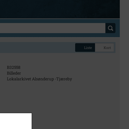
Liste
Kort
B32558
Billeder
Lokalarkivet Alsønderup -Tjæreby