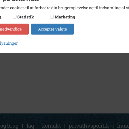
nder cookies til at forbedre din brugeroplevelse og til indsamling af st
g
Statistik
Marketing
 nødvendige
Accepter valgte
plysninger
 og brug
|
faq
|
kontakt
|
privatlivspolitik
|
hand