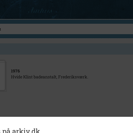
1976
Hvide Klint badeanstalt, Frederiksværk.
 på arkiv.dk