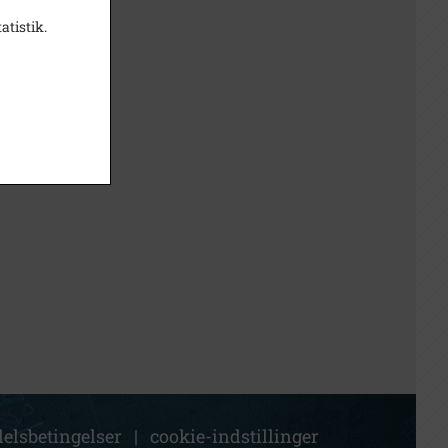
atistik.
elsbetingelser
|
cookie-indstillinger