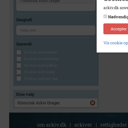
×
Historisk Arkiv Dragør
arkiv.dk anve
Nødvendi
Geografi
Accepter
Vis cookie o
Generelt
Vis kun med billeder
Vis kun med filmklip
Vis kun med lydklip
Vis kun med kilder
Vis kun med geo-tag
Dine valg
Historisk Arkiv Dragør
om arkiv.dk
|
arkiver
|
rettigheder