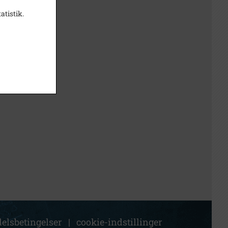
atistik.
elsbetingelser
|
cookie-indstillinger