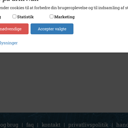
nder cookies til at forbedre din brugeroplevelse og til indsamling af st
g
Statistik
Marketing
 nødvendige
Accepter valgte
plysninger
 og brug
|
faq
|
kontakt
|
privatlivspolitik
|
hand