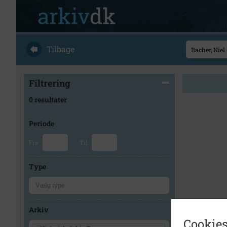
Tilbage
Filtrering
0 resultater
Periode
Fra
Til
Type
Arkiv
Cookies