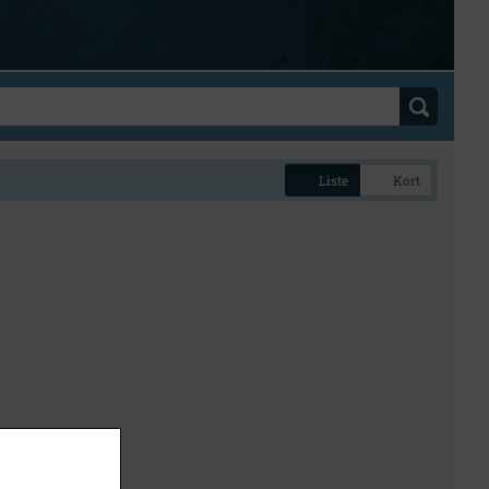
Liste
Kort