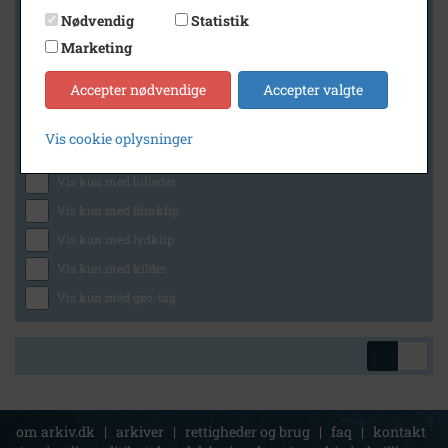
Nødvendig
Statistik
Marketing
Geografi
Accepter nødvendige
Accepter valgte
Vis cookie oplysninger
Generelt
Vis kun med billeder
Vis kun med filmklip
Vis kun med lydklip
Vis kun med kilder
Vis kun med geo-tag
om arkiv.dk
|
arkiver
|
rettigheder og brug
|
faq
|
kontakt