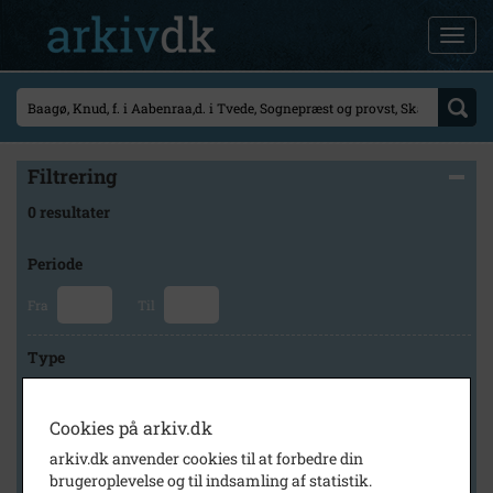
Filtrering
0 resultater
Periode
Fra
Til
Type
Cookies på arkiv.dk
Arkiv
arkiv.dk anvender cookies til at forbedre din
brugeroplevelse og til indsamling af statistik.
×
Lokalhistorisk Forening for Skævinge og Omegn