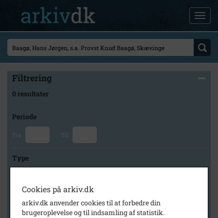
Filtrering
0 resultater
Periode
Fra
Til
Type
Cookies på arkiv.dk
Arkiv
arkiv.dk anvender cookies til at forbedre din
brugeroplevelse og til indsamling af statistik.
×
Lokalhistorisk Forening for Skævinge og Omegn