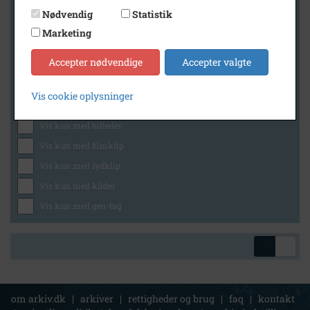
Nødvendig
Statistik
Marketing
Geografi
Accepter nødvendige
Accepter valgte
Vis cookie oplysninger
Generelt
Vis kun med billeder
Vis kun med filmklip
Vis kun med lydklip
Vis kun med kilder
Vis kun med geo-tag
om arkiv.dk
|
arkiver
|
rettigheder og brug
|
faq
|
kontakt