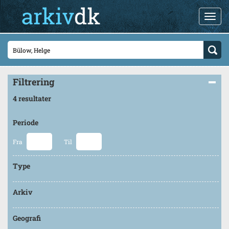
Filtrering
4 resultater
Periode
Fra
Til
Type
Arkiv
Geografi