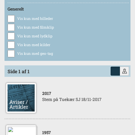
Generelt
Vis kun med billeder
Vis kun med filmklip
Vis kun med lydklip
Vis kun med kilder
Vis kun med geo-tag
Side 1 af 1
2017
Stem på Tuekær SJ 18/11-2017
1957