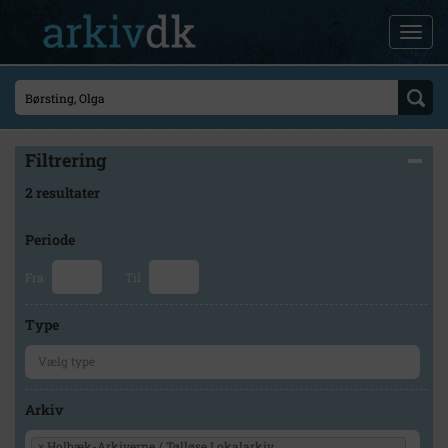
Filtrering
2 resultater
Periode
Fra
Til
Type
Arkiv
×
Holbæk-Arkiverne / Tølløse Lokalarkiv