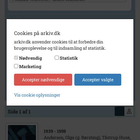
Geografi
Cookies på arkiv.dk
arkiv.dk anvender cookies til at forbedre din
Generelt
brugeroplevelse og til indsamling af statistik.
Vis kun med billeder
Nødvendig
Statistik
Vis kun med filmklip
Marketing
Vis kun med lydklip
Accepter nødvendige
Accepter valgte
Vis kun med kilder
Vis kun med geo-tag
Vis cookie oplysninger
Side 1 af 1
1939
- 1959
Andersen, Olga (g. Børsting), Tåstrup Huse,