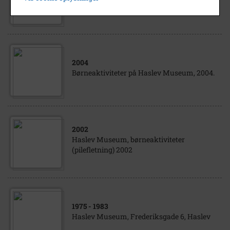
Museum, 2004
2004
Børneaktiviteter på Haslev Museum, 2004.
2002
Haslev Museum, børneaktiviteter
(pilefletning) 2002
1975
- 1983
Haslev Museum, Frederiksgade 6, Haslev