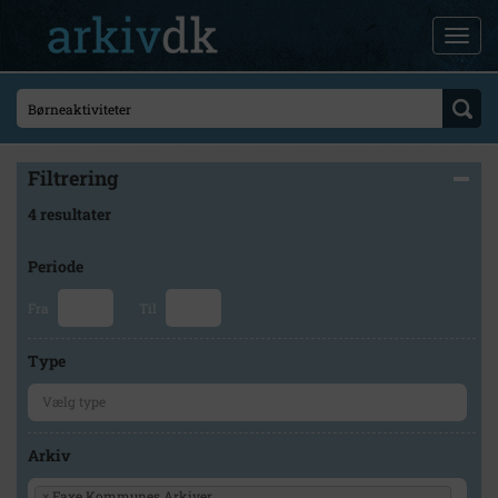
Filtrering
4 resultater
Periode
Fra
Til
Type
Arkiv
×
Faxe Kommunes Arkiver