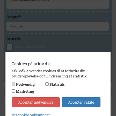
Geografi
Generelt
Vis kun med billeder
Vis kun med filmklip
Vis kun med lydklip
Cookies på arkiv.dk
Vis kun med kilder
arkiv.dk anvender cookies til at forbedre din
brugeroplevelse og til indsamling af statistik.
Vis kun med geo-tag
Nødvendig
Statistik
Marketing
Side 1 af 1
Accepter nødvendige
Accepter valgte
2004
Storvask. Børneaktiviteter på Haslev
Vis cookie oplysninger