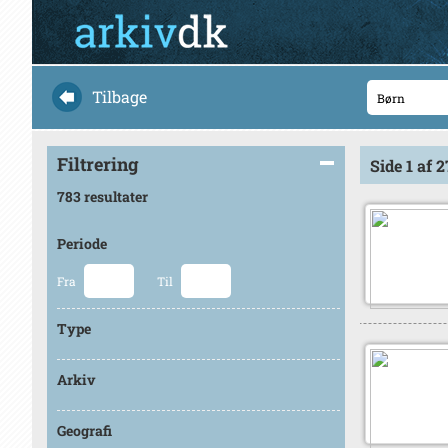
Tilbage
Filtrering
Side 1 af 2
783 resultater
Periode
Fra
Til
Type
Arkiv
Geografi