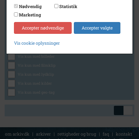
Nødvendig
Statistik
Marketing
Geografi
Accepter nødvendige
Accepter valgte
Vis cookie oplysninger
Generelt
Vis kun med billeder
Vis kun med filmklip
Vis kun med lydklip
Vis kun med kilder
Vis kun med geo-tag
om arkiv.dk
|
arkiver
|
rettigheder og brug
|
faq
|
kontakt