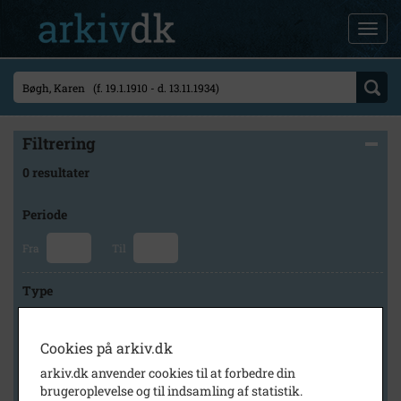
Filtrering
0 resultater
Periode
Fra
Til
Type
Cookies på arkiv.dk
Arkiv
arkiv.dk anvender cookies til at forbedre din
brugeroplevelse og til indsamling af statistik.
×
Herlev Kommunes Lokalarkiv