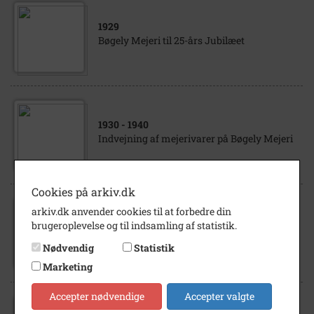
1929
Bøgely Mejeri til 25-års Jubilæet
1930
- 1940
Indvejning af mejerivarer på Bøgely Mejeri
Cookies på arkiv.dk
arkiv.dk anvender cookies til at forbedre din
1930
- 1940
brugeroplevelse og til indsamling af statistik.
Mejerist ved smørkærnen på Bøgely Mejeri.
Nødvendig
Statistik
Marketing
Accepter nødvendige
Accepter valgte