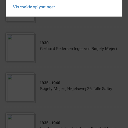
1930
- 1935
Vis cookie oplysninger
Bøgely Mejeri Højelsevej 26 Lille Salby
1930
Gerhard Pedersen leger ved Bøgely Mejeri
1935
- 1940
Bøgely Mejeri, Højelsevej 26, Lille Salby
1935
- 1940