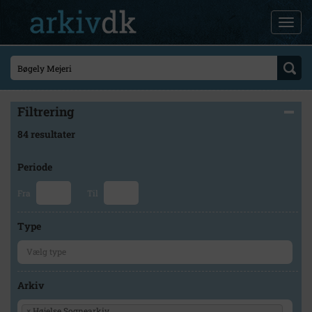
Filtrering
84 resultater
Periode
Fra
Til
Type
Arkiv
×
Højelse Sognearkiv