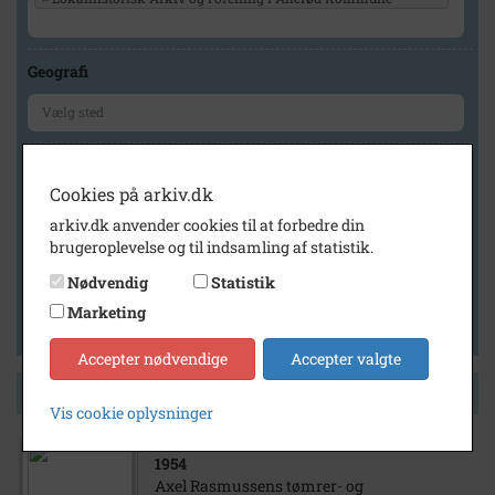
Geografi
Generelt
Cookies på arkiv.dk
Vis kun med billeder
arkiv.dk anvender cookies til at forbedre din
Vis kun med filmklip
brugeroplevelse og til indsamling af statistik.
Vis kun med lydklip
Nødvendig
Statistik
Vis kun med kilder
Marketing
Vis kun med geo-tag
Accepter nødvendige
Accepter valgte
Side 1 af 1
Vis cookie oplysninger
1954
Axel Rasmussens tømrer- og