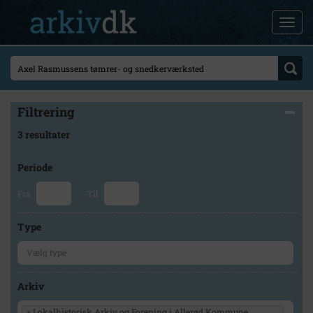
Filtrering
3 resultater
Periode
Fra
Til
Type
Arkiv
×
Lokalhistorisk Arkiv og Forening i Allerød Kommune