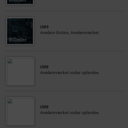
1989
Avedøre Holme, Avedøreværket
1988
Avedøreværket under opførelse.
1988
Avedøreværket under opførelse.