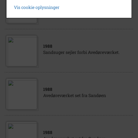
1988
Vis cookie oplysninger
Sandsuger sejler forbi Avedøreværket.
1988
Sandsuger sejler forbi Avedøreværket.
1988
Avedøreværket set fra Sandøen
1988