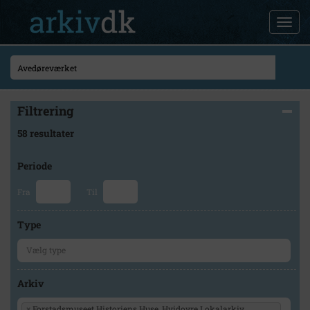
Filtrering
58 resultater
Periode
Fra
Til
Type
Arkiv
×
Forstadsmuseet Historiens Huse, Hvidovre Lokalarkiv