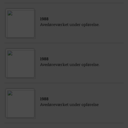
1988
Avedøreværket under opførelse.
1988
Avedøreværket under opførelse.
1988
Avedøreværket under opførelse