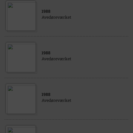
1988
Avedøreværket
1988
Avedøreværket
1988
Avedøreværket