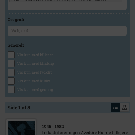
Geografi
Generelt
Vis kun med billeder
Vis kun med filmklip
Vis kun med lydklip
Vis kun med kilder
Vis kun med geo-tag
Side 1 af 8
1946
- 1982
Industriforeningen Avedøre Holme tidligere