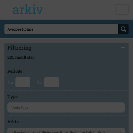
Filtrering
225 resultater
Periode
Fra
Til
Type
Arkiv
×
Forstadsmuseet Historiens Huse, Hvidovre Lokalarkiv