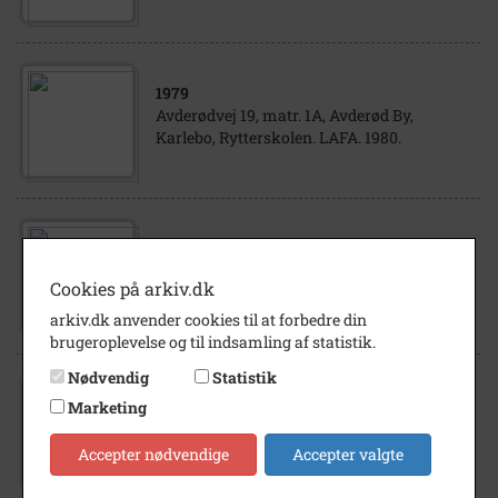
1979
Avderødvej 19, matr. 1A, Avderød By,
Karlebo, Rytterskolen. LAFA. 1980.
1979
Avderødvej 19, matr. 1A, Avderød By,
Cookies på arkiv.dk
Karlebo, Rytterskolen. LAFA. 1980.
arkiv.dk anvender cookies til at forbedre din
brugeroplevelse og til indsamling af statistik.
Nødvendig
Statistik
1980
Marketing
Avderødvej 19, matr. 1A, Avderød By,
Karlebo, Rytterskolen, 1980.
Accepter nødvendige
Accepter valgte