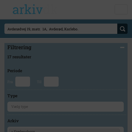
Filtrering
17 resultater
Periode
Fra
Til
Type
Arkiv
×
Fredensborg