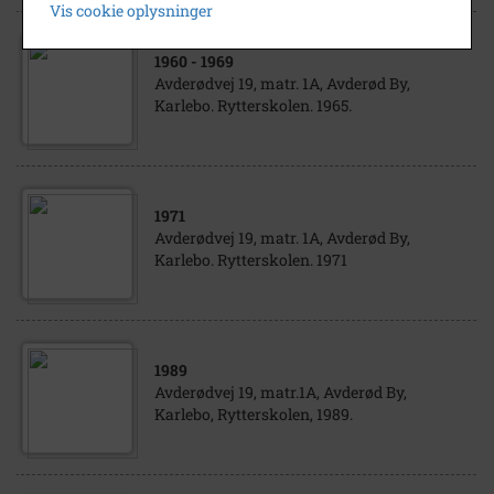
Vis cookie oplysninger
1960
- 1969
Avderødvej 19, matr. 1A, Avderød By,
Karlebo. Rytterskolen. 1965.
1971
Avderødvej 19, matr. 1A, Avderød By,
Karlebo. Rytterskolen. 1971
1989
Avderødvej 19, matr.1A, Avderød By,
Karlebo, Rytterskolen, 1989.