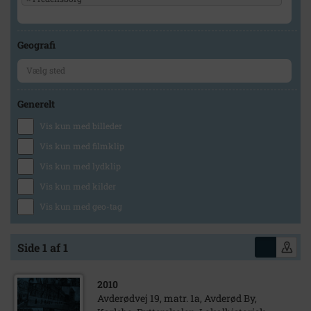
Geografi
Generelt
Vis kun med billeder
Vis kun med filmklip
Vis kun med lydklip
Vis kun med kilder
Vis kun med geo-tag
Side 1 af 1
2010
Avderødvej 19, matr. 1a, Avderød By,