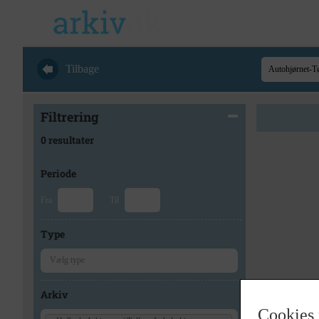
Tilbage
Filtrering
0 resultater
Periode
Fra
Til
Type
Arkiv
Cookies 