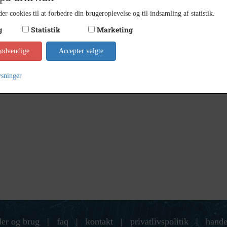
er cookies til at forbedre din brugeroplevelse og til indsamling af statistik.
g
Statistik
Marketing
nødvendige
Accepter valgte
ysninger
der og brug
|
faq
|
kontakt
|
privatlivspolitik
|
hande