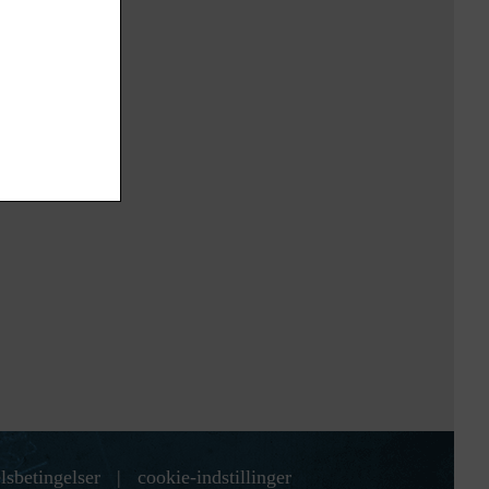
lsbetingelser
|
cookie-indstillinger