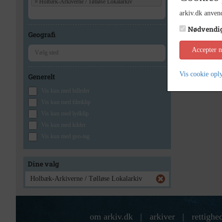
×
Holbæk-Arkiverne / Tølløse Lokalarkiv
arkiv.dk anvend
Nødvendi
Geografi
Accepter 
Vis cookie opl
Generelt
Vis kun med billeder
Vis kun med filmklip
Vis kun med lydklip
Vis kun med kilder
Vis kun med geo-tag
Dine valg
Holbæk-Arkiverne / Tølløse Lokalarkiv
om arkiv.dk
|
arkiver
|
rettighe