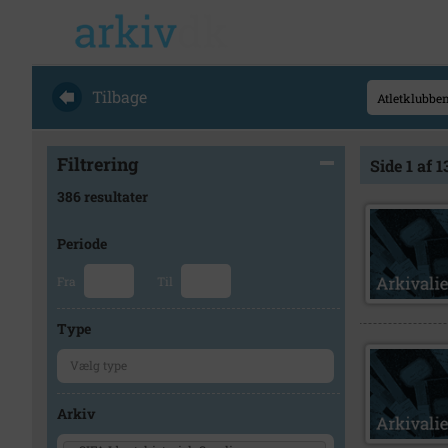
Tilbage
Filtrering
Side 1 af 1
386 resultater
Periode
Fra
Til
Type
Arkiv