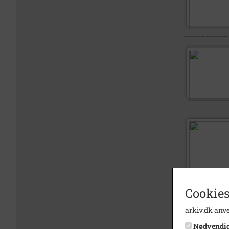
Cookies
arkiv.dk anve
Nødvendi