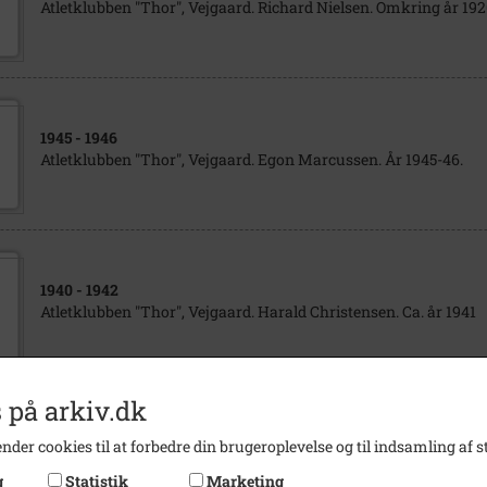
Atletklubben "Thor", Vejgaard. Richard Nielsen. Omkring år 192
1945
- 1946
Atletklubben "Thor", Vejgaard. Egon Marcussen. År 1945-46.
1940
- 1942
Atletklubben "Thor", Vejgaard. Harald Christensen. Ca. år 1941
 på arkiv.dk
1933
- 1937
nder cookies til at forbedre din brugeroplevelse og til indsamling af st
Atletklubben "Thor", Vejgaard. Thom Nielsen. Ca. år 1935
g
Statistik
Marketing