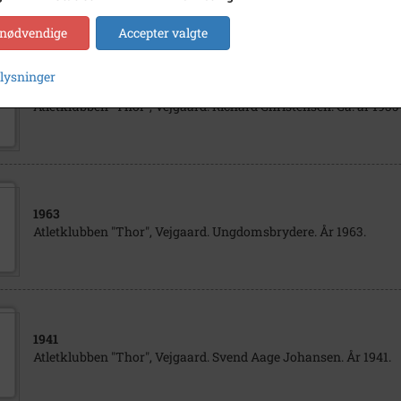
 nødvendige
Accepter valgte
plysninger
1933
- 1937
Atletklubben "Thor", Vejgaard. Richard Christensen. Ca. år 1935
1963
Atletklubben "Thor", Vejgaard. Ungdomsbrydere. År 1963.
1941
Atletklubben "Thor", Vejgaard. Svend Aage Johansen. År 1941.