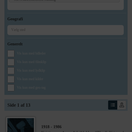
Geografi
Generelt
Vis kun med billeder
Vis kun med filmklip
Vis kun med lydklip
Vis kun med kilder
Vis kun med geo-tag
Side 1 af 13
1918
- 1986