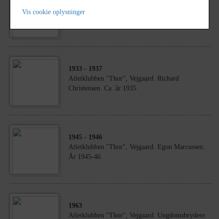
1933
- 1937
Atletklubben "Thor", Vejgaard. Thom Nielsen.
Vis cookie oplysninger
Ca. år 1935
1933
- 1937
Atletklubben "Thor", Vejgaard. Richard
Christensen. Ca. år 1935
1945
- 1946
Atletklubben "Thor", Vejgaard. Egon Marcussen.
År 1945-46.
1963
Atletklubben "Thor", Vejgaard. Ungdomsbrydere.