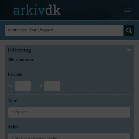
Filtrering
386 resultater
Periode
Fra
Til
Type
Arkiv
×
SIFA Idrætshistorisk Samling