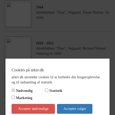
1944
Atletklubben "Thor", Vejgaard. Thom Nielsen. År
1944.
1918
- 1922
Atletklubben "Thor", Vejgaard. Richard Nielsen.
Omkring år 1920.
Cookies på arkiv.dk
arkiv.dk anvender cookies til at forbedre din brugeroplevelse
1940
- 1942
og til indsamling af statistik.
Atletklubben "Thor", Vejgaard. Harald
Christensen. Ca. år 1941
Nødvendig
Statistik
Marketing
Accepter nødvendige
Accepter valgte